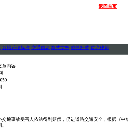
返回首页
搜
规
各地赔偿标准
交通信息
格式文书
赔偿标准
首席律师
文章内容
例
059
例
通事故受害人依法得到赔偿，促进道路交通安全，根据《中华
例。