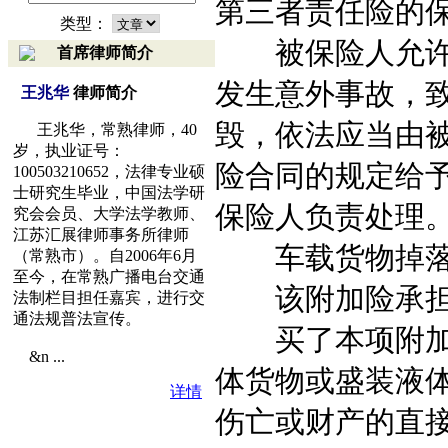
第三者责任险的
类型：
被保险人允许的
首席律师简介
发生意外事故，
王兆华
律师简介
毁，依法应当由
王兆华，常熟律师，40
岁，执业证号：
险合同的规定给
100503210652，法律专业硕
士研究生毕业，中国法学研
保险人负责处理
究会会员、大学法学教师、
江苏汇展律师事务所律师
车载货物掉落
（常熟市）。自2006年6月
至今，在常熟广播电台交通
该附加险承担的
法制栏目担任嘉宾，进行交
通法规普法宣传。
买了本项附加险
&n ...
体货物或盛装液
详情
伤亡或财产的直